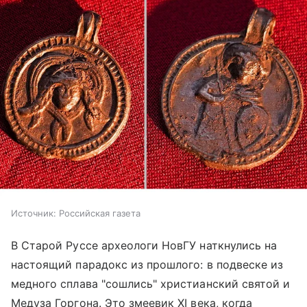
Источник:
Российская газета
В Старой Руссе археологи НовГУ наткнулись на
настоящий парадокс из прошлого: в подвеске из
медного сплава "сошлись" христианский святой и
Медуза Горгона. Это змеевик XI века, когда