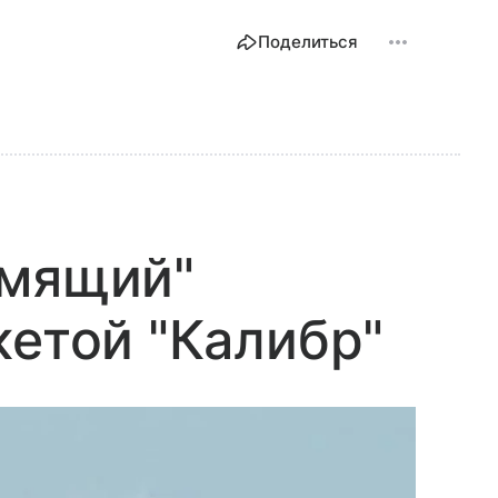
Поделиться
емящий"
кетой "Калибр"