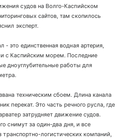
ижения судов на Волго-Каспийском
иторинговых сайтов, там скопилось
снил эксперт.
 - это единственная водная артерия,
ии с Каспийским морем. Последние
ные дноуглубительные работы для
метра.
звана техническим сбоем. Длина канала
ик перекат. Это часть речного русла, где
арватер затрудняет движение судов.
го снимут за один-два дня, и все
 из транспортно-логистических компаний,