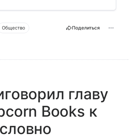
Общество
Поделиться
иговорил главу
pcorn Books к
условно