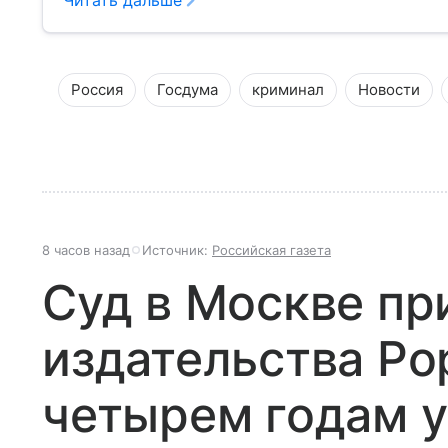
Россия
Госдума
криминал
Новости
8 часов назад
Источник:
Российская газета
Суд в Москве пр
издательства Po
четырем годам 