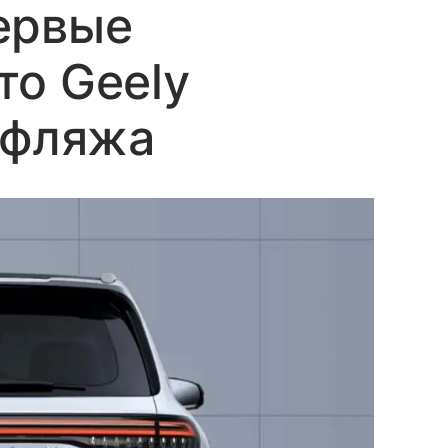
ервые
то Geely
уфляжа