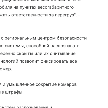
биля на пунктах весогабаритного
жать ответственности за перегруз", -
 с региональным центром безопасности
ю системы, способной распознавать
амеренно скрыты или их считывание
хнологий позволит фиксировать все
номер.
ля и умышленное сокрытие номеров
ые штрафы.
систем распознавания и