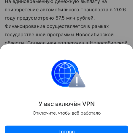
На единовременную денежную выплату на
приобретение автомобильного транспорта в 2026
году предусмотрено 57,5 млн рублей.
Финансирование осуществляется в рамках
государственной программы Новосибирской
области "Социальная поддержка в Новосибирской
области", утверждённой постановлением
Правительства региона.
Всего, начиная с 2012 года, автомобили вручены
276 многодетным семьям.
Поделиться
У вас включ
ён
V
P
N
Отключите, чтобы всё работало
Готово