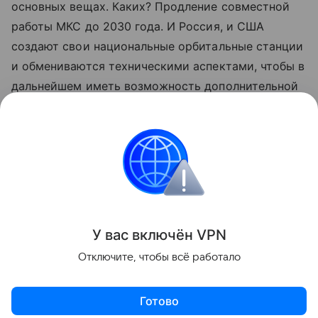
основных вещах. Каких? Продление совместной
работы МКС до 2030 года. И Россия, и США
создают свои национальные орбитальные станции
и обмениваются техническими аспектами, чтобы в
дальнейшем иметь возможность дополнительной
координации после того, как завершится работа
МКС. Перекрестные полеты на российских и
американских кораблях на Международную
космическую станцию будут продолжаться до
завершения работы МКС.
Поделиться
У вас включ
ён
V
P
N
Отключите, чтобы всё работало
Готово