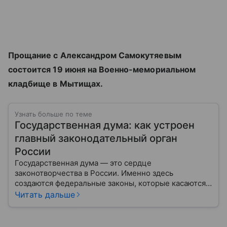
Прощание с Александром Самокутяевым
состоится 19 июня на Военно-мемориальном
кладбище в Мытищах.
Узнать больше по теме
Государственная дума: как устроен
главный законодательный орган
России
Государственная дума — это сердце
законотворчества в России. Именно здесь
создаются федеральные законы, которые касаются
жизни каждого гражданина: от образования и
Читать дальше
медицины до налогов и внешней политики. В статье
разберем, как устроена Дума.