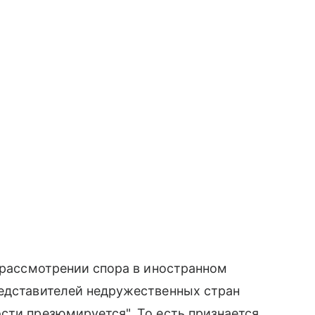
и рассмотрении спора в иностранном
редставителей недружественных стран
сти презюмируется". То есть признается