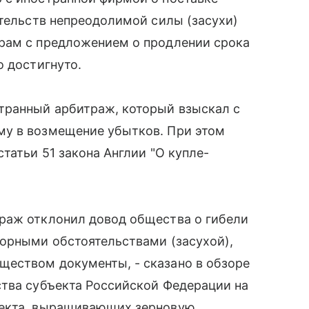
ятельств непреодолимой силы (засухи)
рам с предложением о продлении срока
о достигнуто.
транный арбитраж, который взыскал с
му в возмещение убытков. При этом
татьи 51 закона Англии "О купле-
раж отклонил довод общества о гибели
жорными обстоятельствами (засухой),
еством документы, - сказано в обзоре
ства субъекта Российской Федерации на
ъекта, выращивающих зерновую