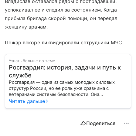
Владислав оставался рядом с пострадавшей,
успокаивал ее и следил за состоянием. Когда
прибыла бригада скорой помощи, он передал
женщину врачам.
Пожар вскоре ликвидировали сотрудники МЧС.
Узнать больше по теме
Росгвардия: история, задачи и путь к
службе
Росгвардия — одна из самых молодых силовых
структур России, но ее роль уже сравнима с
ветеранами системы безопасности. Она
одновременно напоминает армию и полицию, но
Читать дальше
остается особой службой со своими задачами и
правилами. Разберем, чем занимается ведомство.
Поделиться