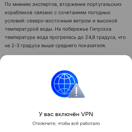
По мнению экспертов, вторжение португальских
корабликов связано с сочетанием погодных
условий: северо-восточным ветром и высокой
температурой воды. На побережье Гипускоа
температура вода прогрелась до 24,8 градуса, что
на 2-3 градуса выше среднего показателя.
Французские власти также подняли тревогу на
этой неделе после появления многочисленных
физалий на атлантическом побережье: несколько
пляжей были закрыты, в том числе в Бретани и
Ландах.
Поделиться
У вас включ
ён
V
P
N
Отключите, чтобы всё работало