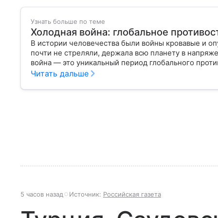
Узнать больше по теме
Холодная война: глобальное противос
В истории человечества были войны кровавые и оп
почти не стреляли, держала всю планету в напряж
война — это уникальный период глобального проти
и винтовки, а идеология, пропаганда и ядерный ар
Читать дальше
и США, и двух непримиримых систем — социалисти
почему Холодная война стала центральным событием
почему ее итоги до сих пор влияют на мировую пол
5 часов назад
Источник:
Российская газета