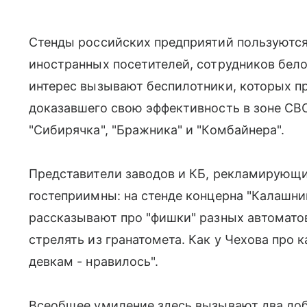
Стенды российских предприятий пользуются
иностранных посетителей, сотрудников бел
интерес вызывают беспилотники, которых пр
доказавшего свою эффективность в зоне СВ
"Сибирячка", "Бражника" и "Комбайнера".
Представители заводов и КБ, рекламирующ
гостеприимны: на стенде концерна "Калашн
рассказывают про "фишки" разных автоматов
стрелять из гранатомета. Как у Чехова про к
девкам - нравилось".
Всеобщее умиление здесь вызывают два до