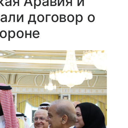
кая Аравия и
али договор о
бороне