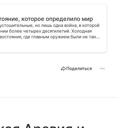
тояние, которое определило мир
устошительные, но лишь одна война, в которой
ении более четырех десятилетий. Холодная
востояния, где главным оружием были не танки
сенал. Это была битва двух сверхдержав, СССР
ческой и капиталистической. Расскажем,
 XX века, как она начиналась, развивалась и
итику.
Поделиться