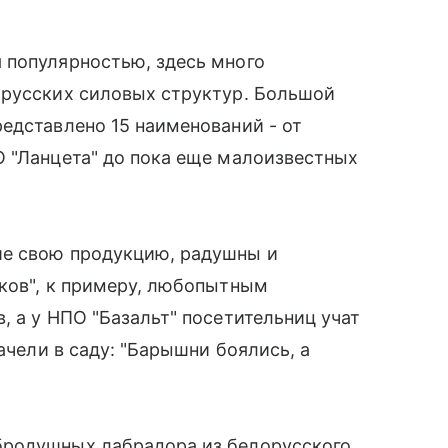
 популярностью, здесь много
орусских силовых структур. Большой
едставлено 15 наименований - от
О "Ланцета" до пока еще малоизвестных
ие свою продукцию, радушны и
иков", к примеру, любопытным
, а у НПО "Базальт" посетительниц учат
ачели в саду: "Барышни боялись, а
бродушных лабрадора из белорусского