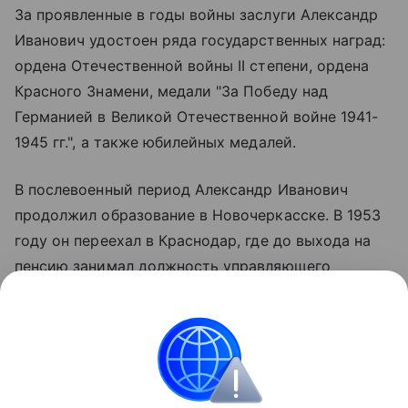
За проявленные в годы войны заслуги Александр
Иванович удостоен ряда государственных наград:
ордена Отечественной войны II степени, ордена
Красного Знамени, медали "За Победу над
Германией в Великой Отечественной войне 1941-
1945 гг.", а также юбилейных медалей.
В послевоенный период Александр Иванович
продолжил образование в Новочеркасске. В 1953
году он переехал в Краснодар, где до выхода на
пенсию занимал должность управляющего
Краснодарской краевой конторы "Росбакалея".
"Желаю Александру Ивановичу крепкого здоровья,
бодрости духа и благополучия!" - написал
Вениамин Кондратьев.