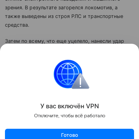
зрения. В результате загорелся локомотив, а
также выведены из строя РЛС и транспортные
средства.
Затем по всему, что еще уцелело, нанесли удар
ракетой оперативно-тактического комплекса
"Искандер-М", как пишут в некоторых источниках,
оснащенного боевой частью воздушного подрыва.
В итоге противник лишился дорогостоящей
техники, необходимой ему на передовой.
Поделиться
У вас включ
ён
V
P
N
Отключите, чтобы всё работало
Готово