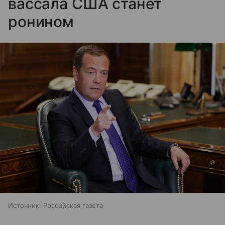
вассала США станет
ронином
Источник:
Российская газета