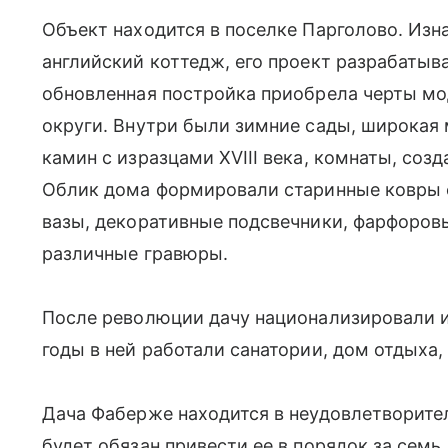
Объект находится в поселке Парголово. Из
английский коттедж, его проект разрабатыв
обновленная постройка приобрела черты м
округи. Внутри были зимние сады, широкая 
камин с изразцами XVIII века, комнаты, соз
Облик дома формировали старинные ковры с
вазы, декоративные подсвечники, фарфоровы
различные гравюры.
После революции дачу национализировали и 
годы в ней работали санатории, дом отдыха,
Дача Фаберже находится в неудовлетворите
будет обязан привести ее в порядок за семь 