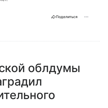
Поделиться
ской облдумы
аградил
ительного