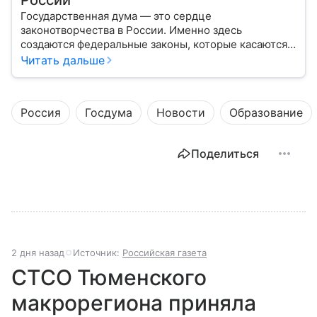
Государственная дума — это сердце
законотворчества в России. Именно здесь
создаются федеральные законы, которые касаются
жизни каждого гражданина: от образования и
Читать дальше
медицины до налогов и внешней политики. В статье
разберем, как устроена Дума.
Россия
Госдума
Новости
Образование
Поделиться
2 дня назад
Источник:
Российская газета
СТСО Тюменского
макрорегиона приняла