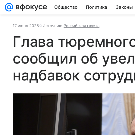
Общество
Политика
Законы
17 июня 2026
Источник:
Российская газета
Глава тюремног
сообщил об уве
надбавок сотру