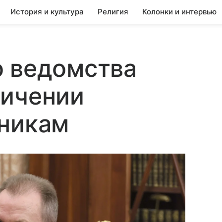
История и культура
Религия
Колонки и интервью
о ведомства
личении
дникам