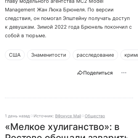
главу модельного агентства MC2 Model
Management Жан Люка Брюнеля. По версии
следствия, он помогал Эпштейну получать доступ
к девушкам. Зимой 2022 года Брюнель покончил с
собой в тюрьме.
США
Знаменитости
расследование
крим
Поделиться
1 день назад
Источник:
ВФокусе Mail
Общество
«Мелкое хулиганство»: в
Ростове обещали заварить