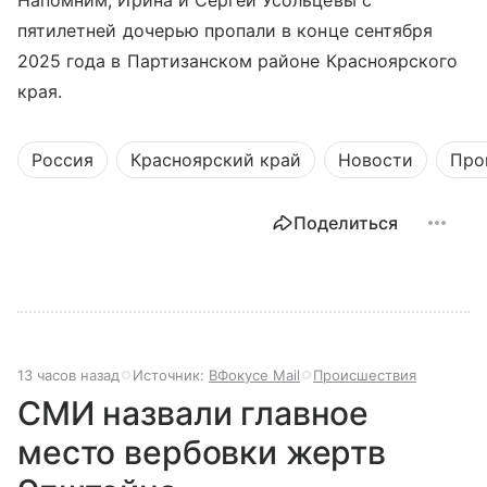
Напомним, Ирина и Сергей Усольцевы с
пятилетней дочерью пропали в конце сентября
2025 года в Партизанском районе Красноярского
края.
Россия
Красноярский край
Новости
Про
Поделиться
13 часов назад
Источник:
ВФокусе Mail
Происшествия
СМИ назвали главное
место вербовки жертв