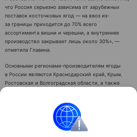
что Россия серьезно зависима от зарубежных
поставок косточковых ягод — на ввоз из-
за границы приходится до 70% всего
ассортимента вишни и черешни, а внутреннее
производство закрывает лишь около 30%», —
отметила Главина.
Основными регионами-производителям ягоды
в России являются Краснодарский край, Крым,
Ростовская и Волгоградская области, а также
сады Поволжья. Однако их производительности
хватает лишь на июнь и июль, когда происходит
массовый сбор вишни.
Турция
Россия
Внешняя политика
Новос