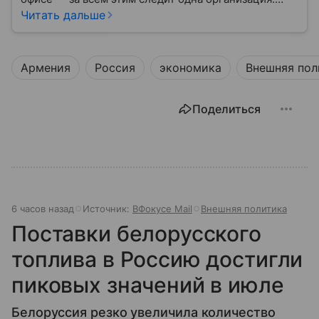
Роспотребнадзор — федеральная служба, которая
Читать дальше
защищает права потребителей и следит за
санитарной безопасностью. В статье расскажем, как
устроена эта служба, чем она занимается и почему
Армения
Россия
экономика
Внешняя пол
её работа важна для каждого жителя России.
Поделиться
6 часов назад
Источник:
ВФокусе Mail
Внешняя политика
Поставки белорусского
топлива в Россию достигли
пиковых значений в июле
Белоруссия резко увеличила количество