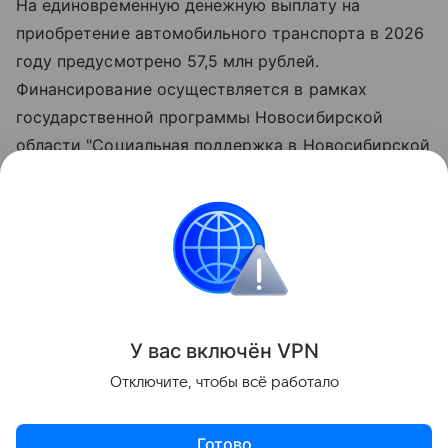
На единовременную денежную выплату на
приобретение автомобильного транспорта в 2026
году предусмотрено 57,5 млн рублей.
Финансирование осуществляется в рамках
государственной программы Новосибирской
области "Социальная поддержка в Новосибирской
области", утверждённой постановлением
Правительства региона.
Всего, начиная с 2012 года, автомобили вручены
276 многодетным семьям.
Поделиться
У вас включ
ён
V
P
N
Отключите, чтобы всё работало
Готово