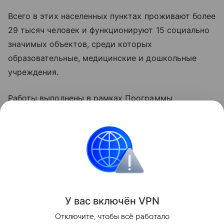
Всего в этих населенных пунктах проживают более
29 тысяч человек и функционируют 15 социально
значимых объектов, среди которых
образовательные, медицинские и дошкольные
учреждения.
Работы выполнены в рамках Программы
повышения надежности электросетевого
комплекса Республики Дагестан.
Пресс-релиз подготовлен пресс-службой ПАО
"Россети Северный Кавказ"
Поделиться
У вас включ
ён
V
P
N
Отключите, чтобы всё работало