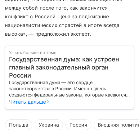
между собой после того, как закончится
конфликт с Россией. Цена за поджигание
националистических страстей в итоге всегда
высока», — предположил эксперт.
Узнать больше по теме
Государственная дума: как устроен
главный законодательный орган
России
Государственная дума — это сердце
законотворчества в России. Именно здесь
создаются федеральные законы, которые касаются
жизни каждого гражданина: от образования и
Читать дальше
медицины до налогов и внешней политики. В статье
разберем, как устроена Дума.
Польша
Украина
Россия
Внешняя полити