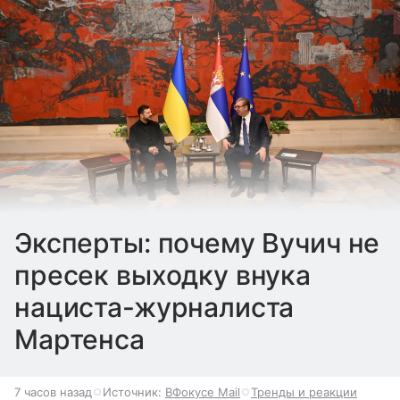
Эксперты: почему Вучич не
пресек выходку внука
нациста-журналиста
Мартенса
7 часов назад
Источник:
ВФокусе Mail
Тренды и реакции