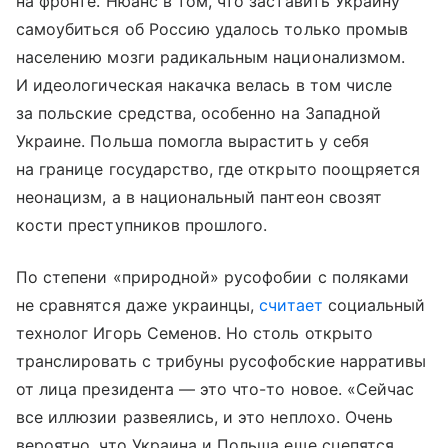
на фронте. Нюанс в том, что заставить Украину
самоубиться об Россию удалось только промыв
населению мозги радикальным национализмом.
И идеологическая накачка велась в том числе
за польские средства, особенно на Западной
Украине. Польша помогла вырастить у себя
на границе государство, где открыто поощряется
неонацизм, а в национальный пантеон свозят
кости преступников прошлого.
По степени «природной» русофобии с поляками
не сравнятся даже украинцы,
считает
социальный
технолог Игорь Семенов. Но столь открыто
транслировать с трибуны русофобские нарративы
от лица президента — это что-то новое. «Сейчас
все иллюзии развеялись, и это неплохо. Очень
вероятно, что Украина и Польша еще сцепятся