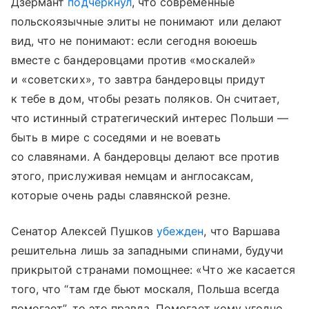
Дзермант
подчеркнул
, что современные
польскоязычные элиты не понимают или делают
вид, что не понимают: если сегодня воюешь
вместе с бандеровцами против «москалей»
и «советских», то завтра бандеровцы придут
к тебе в дом, чтобы резать поляков. Он считает,
что истинный стратегический интерес Польши —
быть в мире с соседями и не воевать
со славянами. А бандеровцы делают все против
этого, прислуживая немцам и англосаксам,
которые очень рады славянской резне.
Сенатор Алексей Пушков
убежден
, что Варшава
решительна лишь за западными спинами, будучи
прикрытой странами помощнее: «Что же касается
того, что “там где бьют москаля, Польша всегда
помогает”, то это правда. Помогает кому угодно.