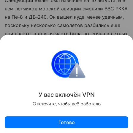
Следующий вылет был назначен на 10 августа, и в
нем летчиков морской авиации сменили ВВС РККА
на Пе-8 и ДБ-240. Он вышел куда менее удачным,
поскольку несколько самолетов разбились еще
при взлете, а другая часть была потеряна в летных
инцидентах и от дружественного огня, так что на
базу из 10 бортов вернулись лишь 2.
Бомбардировки Берлина продолжались до начала
сентября, пока пригодные для этого базы не
пришлось оставить при отступлении. За это время
советские летчики сбросили на Берлин более 30
У вас включ
ён
V
P
N
тонн бомб.
Отключите, чтобы всё работало
Операция "Б." имела символическое, но важное
Готово
значение. Она дала военно-воздушным силам
возможность поверить в себя и свои