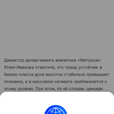
Директор департамента аналитики «Метриум»
Юлия Иванова отметила, что тренд устойчив: в
бизнес-классе доля высоток стабильно превышает
половину, а в массовом сегменте приближается к
этому уровню. При этом, по её словам, ценовая
картина неоднородна: в разных сегментах
высотный формат может быть как дороже, так и
дешевле традиционной застройки.