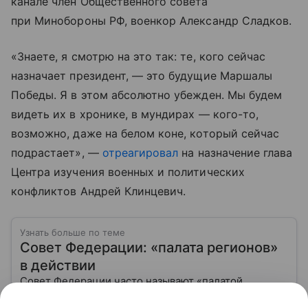
канале член Общественного совета
при Минобороны РФ, военкор Александр Сладков.
«Знаете, я смотрю на это так: те, кого сейчас
назначает президент, — это будущие Маршалы
Победы. Я в этом абсолютно убежден. Мы будем
видеть их в хронике, в мундирах — кого-то,
возможно, даже на белом коне, который сейчас
подрастает», —
отреагировал
на назначение глава
Центра изучения военных и политических
конфликтов Андрей Клинцевич.
Узнать больше по теме
Совет Федерации: «палата регионов»
в действии
Совет Федерации часто называют «палатой
регионов» — это своеобразный мост между