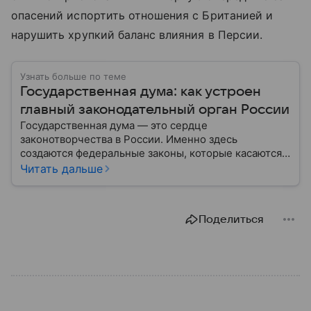
опасений испортить отношения с Британией и
нарушить хрупкий баланс влияния в Персии.
Узнать больше по теме
Государственная дума: как устроен
главный законодательный орган России
Государственная дума — это сердце
законотворчества в России. Именно здесь
создаются федеральные законы, которые касаются
жизни каждого гражданина: от образования и
Читать дальше
медицины до налогов и внешней политики. В статье
разберем, как устроена Дума.
Поделиться