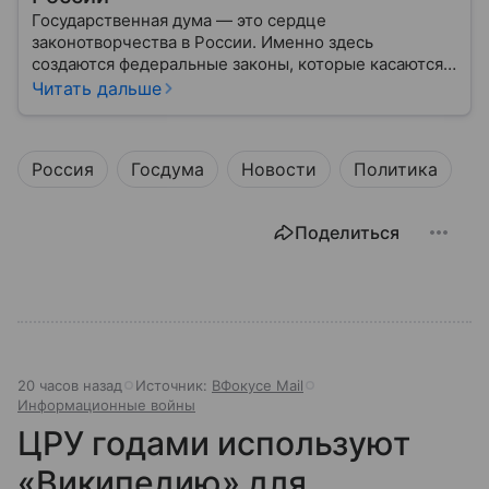
Государственная дума — это сердце
законотворчества в России. Именно здесь
создаются федеральные законы, которые касаются
жизни каждого гражданина: от образования и
Читать дальше
медицины до налогов и внешней политики. В статье
разберем, как устроена Дума.
Россия
Госдума
Новости
Политика
Поделиться
20 часов назад
Источник:
ВФокусе Mail
Информационные войны
ЦРУ годами используют
«Википедию» для