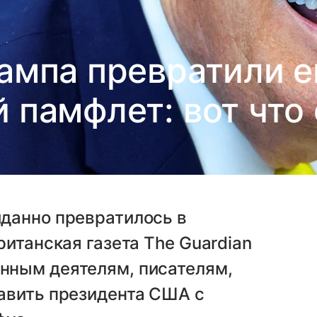
ампа превратили е
 памфлет: вот что
данно превратилось в
ританская газета The Guardian
нным деятелям, писателям,
авить президента США с