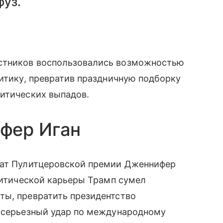
фуз.
стников воспользовались возможностью
литику, превратив праздничную подборку
литических выпадов.
фер Иган
еат Пулитцеровской премии Дженнифер
олитической карьеры Трамп сумел
ты, превратить президентство
и серьезный удар по международному