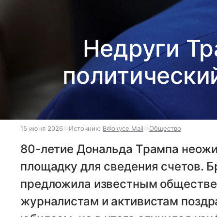
Недруги Тр
политический
15 июня 2026
Источник:
ВФокусе Mail
Общество
80-летие Дональда Трампа неожи
площадку для сведения счетов. Б
предложила известным обществе
журналистам и активистам поздр