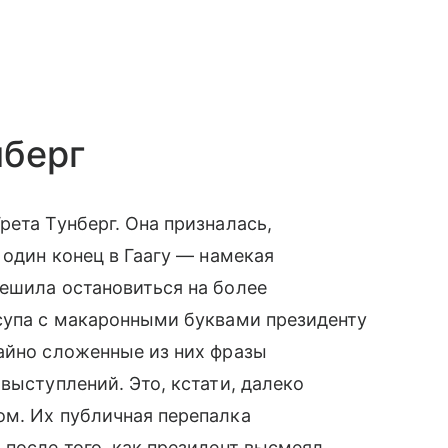
нберг
рета Тунберг. Она призналась,
 один конец в Гаагу — намекая
ешила остановиться на более
 супа с макаронными буквами президенту
айно сложенные из них фразы
выступлений. Это, кстати, далеко
ом. Их публичная перепалка
 после того, как президент высмеял