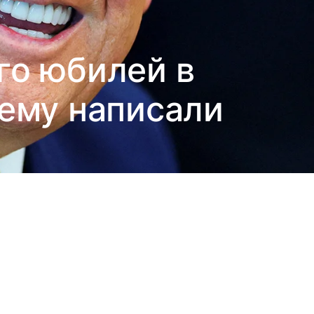
го юбилей в
 ему написали