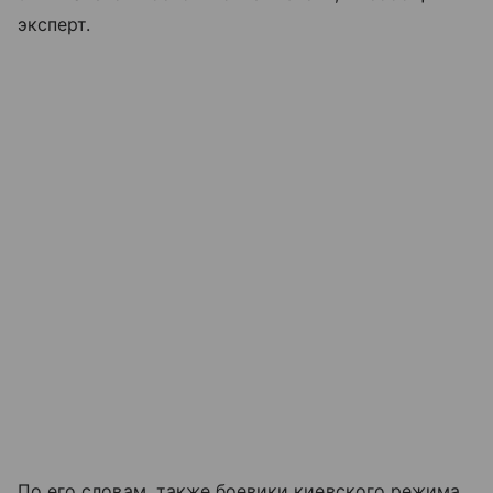
эксперт.
По его словам, также боевики киевского режима