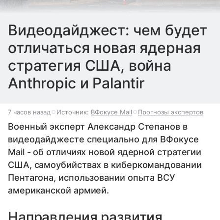
Видеодайджест: чем будет
отличаться новая ядерная
стратегия США, война
Anthropic и Palantir
7 часов назад
Источник:
ВФокусе Mail
Прогнозы экспертов
Военный эксперт Александр Степанов в
видеодайджесте специально для ВФокусе
Mail - об отличиях новой ядерной стратегии
США, самоубийствах в киберкомандовании
Пентагона, использовании опыта ВСУ
американской армией.
Направления развития