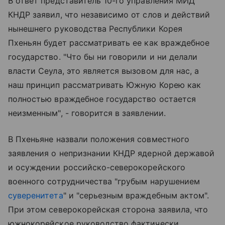
В ответ представитель 10-го управления МИД
КНДР заявил, что независимо от слов и действий
нынешнего руководства Республики Корея
Пхеньян будет рассматривать ее как враждебное
государство. "Что бы ни говорили и ни делали
власти Сеула, это является вызовом для нас, а
наш принцип рассматривать Южную Корею как
полностью враждебное государство остается
неизменным", - говорится в заявлении.
В Пхеньяне назвали положения совместного
заявления о непризнании КНДР ядерной державой
и осуждении российско-северокорейского
военного сотрудничества "грубым нарушением
суверенитета
" и "серьезным враждебным актом".
При этом северокорейская сторона заявила, что
южнокорейское руководство фактически