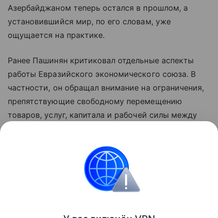
Азербайджаном теперь остался в прошлом, а
установившийся мир, по его словам, уже
ощущается на практике.
Ранее Пашинян критиковал отдельные аспекты
работы Евразийского экономического союза. В
частности, он обращал внимание на ограничения,
препятствующие свободному перемещению
товаров, услуг, капитала и рабочей силы между
странами объединения. По мнению премьера,
такие меры снижают предсказуемость условий
для бизнеса и эффективность интеграции.
Азербайджан
Армения
Внешняя политика
Поделиться