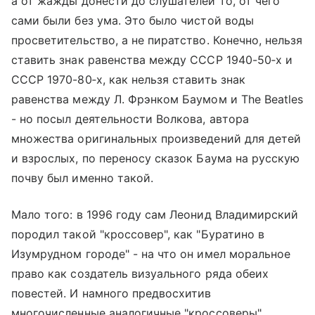
а от жажды донести до слушателей то, от чего
сами были без ума. Это было чистой воды
просветительство, а не пиратство. Конечно, нельзя
ставить знак равенства между СССР 1940-50‑х и
СССР 1970-80‑х, как нельзя ставить знак
равенства между Л. Фрэнком Баумом и The Beatles
- но посыл деятельности Волкова, автора
множества оригинальных произведений для детей
и взрослых, по переносу сказок Баума на русскую
почву был именно такой.
Мало того: в 1996 году сам Леонид Владимирский
породил такой "кроссовер", как "Буратино в
Изумрудном городе" - на что он имел моральное
право как создатель визуального ряда обеих
повестей. И намного предвосхитив
многочисленные аналогичные "кроссоверы"