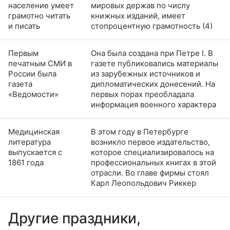
население умеет
мировых держав по числу
грамотно читать
книжных изданий, имеет
и писать
стопроцентную грамотность (4)
Первым
Она была создана при Петре I. В
печатным СМИ в
газете публиковались материалы
России была
из зарубежных источников и
газета
дипломатических донесений. На
«Ведомости»
первых порах преобладала
информация военного характера
Медицинская
В этом году в Петербурге
литература
возникло первое издательство,
выпускается с
которое специализировалось на
1861 года
профессиональных книгах в этой
отрасли. Во главе фирмы стоял
Карл Леопольдович Риккер
Другие праздники,