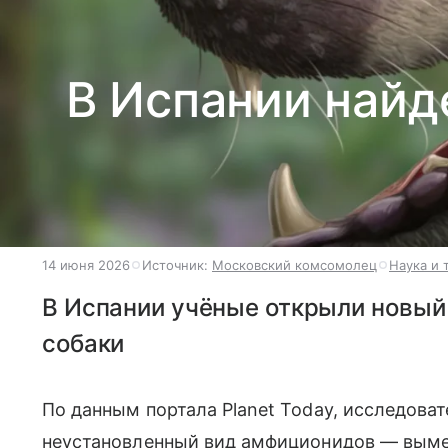
В Испании найд
14 июня 2026
Источник:
Московский комсомолец
Наука и 
В Испании учёные открыли новый
собаки
По данным портала Planet Today, исследова
неустановленный вид амфиционидов — вым