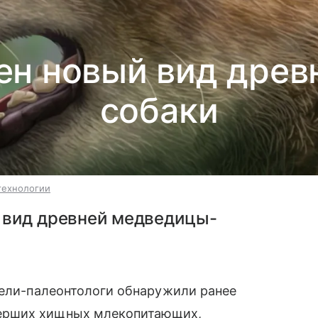
ен новый вид дре
собаки
технологии
 вид древней медведицы-
тели-палеонтологи обнаружили ранее
ерших хищных млекопитающих,