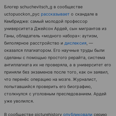
Блогер schuchevitsch_g в сообществе
uctopuockon_pyc
рассказывает
о скандале в
Кембридже: самый молодой профессор
университета Джейсон Ардей, сын мигрантов из
Ганы, обладатель «модного набора»: аутизм,
биполярное расстройство и
дислексия
, —
оказался плагиатором. Его научные труды были
сделаны с помощью простого рерайта, система
антиплагиата их не проверяла, а в университет его
приняли без экзаменов после того, как он заявил,
что перенёс операцию на мозге. Журналист,
попытавшийся проверить его биографию,
столкнулся с уголовным преследованием. Ардей
уже уволился.
В сообществе picturehistory
опубликовали
серию