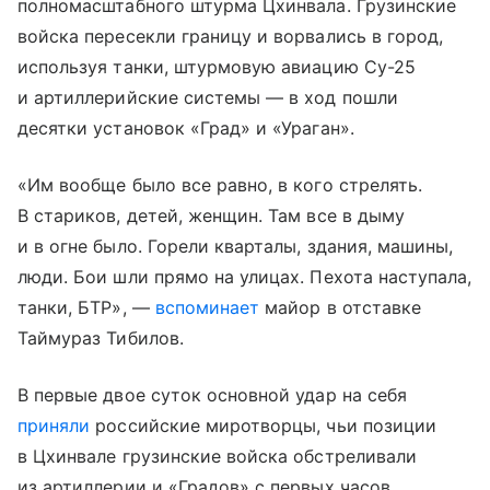
полномасштабного штурма Цхинвала. Грузинские
войска пересекли границу и ворвались в город,
используя танки, штурмовую авиацию Су-25
и артиллерийские системы — в ход пошли
десятки установок «Град» и «Ураган».
«Им вообще было все равно, в кого стрелять.
В стариков, детей, женщин. Там все в дыму
и в огне было. Горели кварталы, здания, машины,
люди. Бои шли прямо на улицах. Пехота наступала,
танки, БТР», —
вспоминает
майор в отставке
Таймураз Тибилов.
В первые двое суток основной удар на себя
приняли
российские миротворцы, чьи позиции
в Цхинвале грузинские войска обстреливали
из артиллерии и «Градов» с первых часов