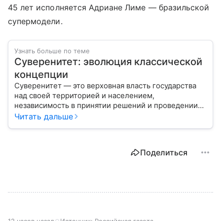
45 лет исполняется Адриане Лиме — бразильской
супермодели.
Узнать больше по теме
Суверенитет: эволюция классической
концепции
Суверенитет — это верховная власть государства
над своей территорией и населением,
независимость в принятии решений и проведении
внешней политики.
Читать дальше
Поделиться
12 часов назад
Источник:
Российская газета