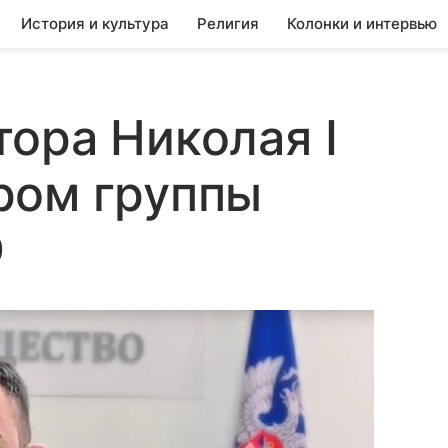
История и культура
Религия
Колонки и интервью
ора Николая I
ром группы
О