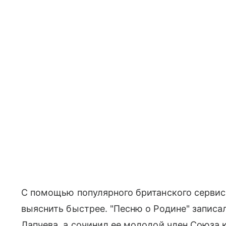
С помощью популярного британского сервис
выяснить быстрее. "Песню о Родине" записа
Лапчева, а сочинил ее молодой член Союза 