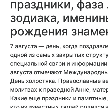
праздники, фаза 
зодиака, именин
рождения знаме
7 августа — день, когда поздрав
одной из самых закрытых структ
специальной связи и информации
августа отмечают Международный
День холостяка. Православные 
молитвах к праведной Анне, мате
Какие еще праздники и памятные 
кто из известных людей родился в