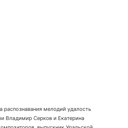
а распознавания мелодий удалость
ли Владимир Серков и Екатерина
композиторов, выпускник Уральской