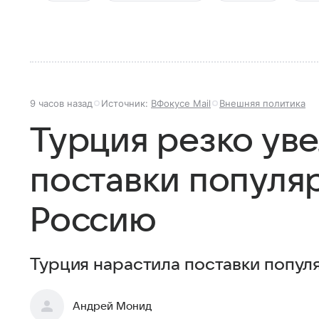
9 часов назад
Источник:
ВФокусе Mail
Внешняя политика
Турция резко ув
поставки популя
Россию
Турция нарастила поставки популя
Андрей Монид