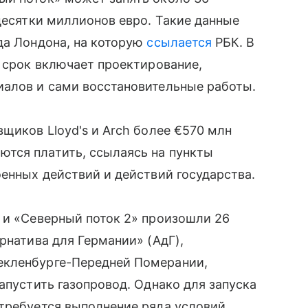
 десятки миллионов евро. Такие данные
да Лондона, на которую
ссылается
РБК. В
й срок включает проектирование,
иалов и сами восстановительные работы.
щиков Lloyd's и Arch более €570 млн
тся платить, ссылаясь на пункты
оенных действий и действий государства.
 и «Северный поток 2» произошли 26
рнатива для Германии» (АдГ),
екленбурге-Передней Померании,
апустить газопровод. Однако для запуска
требуется выполнение ряда условий,