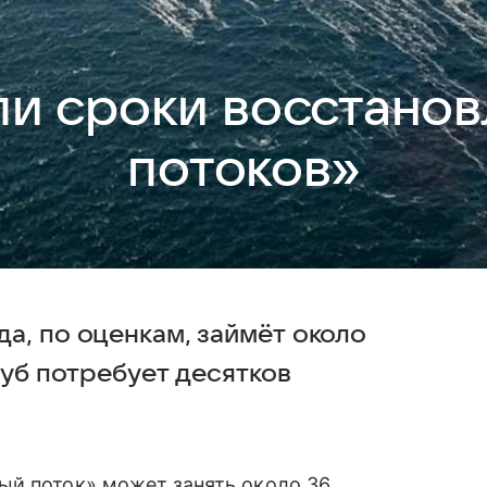
ли сроки восстано
потоков»
а, по оценкам, займёт около
руб потребует десятков
ый поток» может занять около 36