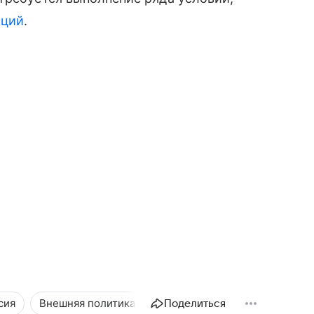
кций
.
сия
Внешняя политика
Новости
Поделиться