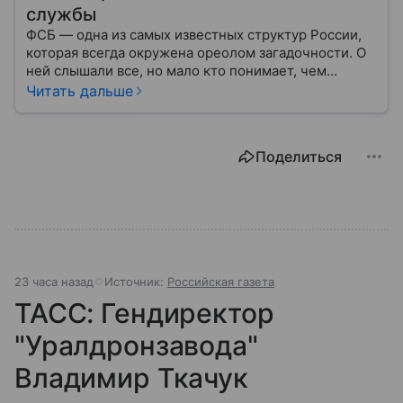
службы
ФСБ — одна из самых известных структур России,
которая всегда окружена ореолом загадочности. О
ней слышали все, но мало кто понимает, чем
именно занимается Федеральная служба
Читать дальше
безопасности, как устроена ее работа, подробнее —
в материале.
Поделиться
23 часа назад
Источник:
Российская газета
ТАСС: Гендиректор
"Уралдронзавода"
Владимир Ткачук