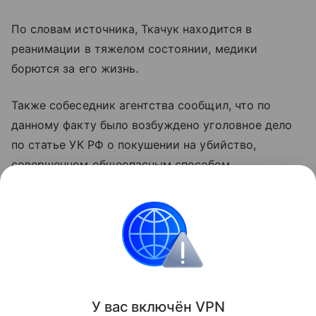
По словам источника, Ткачук находится в
реанимации в тяжелом состоянии, медики
борются за его жизнь.
Также собеседник агентства сообщил, что по
данному факту было возбуждено уголовное дело
по статье УК РФ о покушении на убийство,
совершенном общеопасным способом.
Компания "Уралдронзавод" производит дроны
"Упырь".
Новость дополняется.
Поделиться
У вас включ
ён
V
P
N