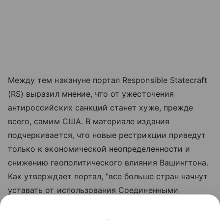
Между тем накануне портал Responsible Statecraft
(RS) выразил мнение, что от ужесточения
антироссийских санкций станет хуже, прежде
всего, самим США. В материале издания
подчеркивается, что новые рестрикции приведут
только к экономической неопределенности и
снижению геополитического влияния Вашингтона.
Как утверждает портал, "все больше стран начнут
уставать от использования Соединенными
Штатами доллара в качестве оружия и будут
стремиться к альтернативам". Издание также