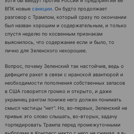
хотя бы введут против России и предприятий ее
ВПК новые
санкции
. Он будто продолжает
разговор с Трампом, который сразу по окончании
был назван хорошим и содержательным, и только
спустя неделю по косвенным признакам
выяснилось, что содержание если и было, то
лично для Зеленского нехорошее.
Вопрос, почему Зеленский так настойчив, ведь о
дефиците ракет в связи с иранской авантюрой и
необходимости пополнения собственных запасов
в США говорится громко и открыто, и даже
украинец рангом пониже него должен понимать
смысл частицы "нет". Но, во-первых, Зеленский не
привык это слово слышать, во-вторых, задачу
торпедировать Трампа перед промежуточными
выборами в Конгресс никто с него не снимал, а в-