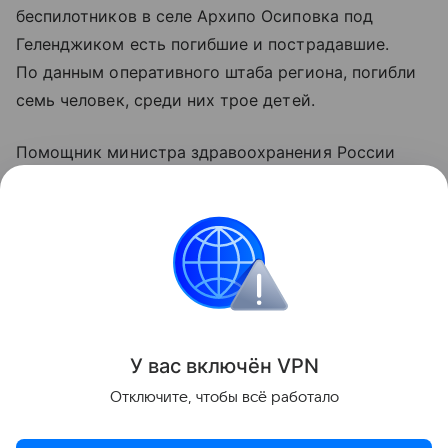
беспилотников в селе Архипо Осиповка под
Геленджиком есть погибшие и пострадавшие.
По данным оперативного штаба региона, погибли
семь человек, среди них трое детей.
Помощник министра здравоохранения России
Алексей Кузнецов уточнил, что 21 человек
госпитализирован, еще 37 пострадавшим помощь
оказали амбулаторно.
Украина
Россия
ООН
Вооруженные конф
Поделиться
У вас включ
ён
V
P
N
Отключите, чтобы всё работало