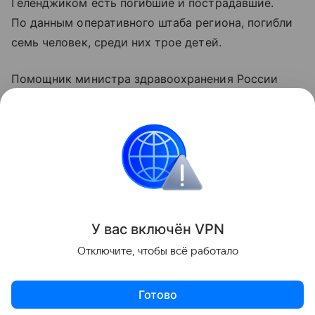
Геленджиком есть погибшие и пострадавшие.
По данным оперативного штаба региона, погибли
семь человек, среди них трое детей.
Помощник министра здравоохранения России
Алексей Кузнецов уточнил, что 21 человек
госпитализирован, еще 37 пострадавшим помощь
оказали амбулаторно.
Украина
Россия
ООН
Вооруженные конф
Поделиться
У вас включ
ён
V
P
N
Отключите, чтобы всё работало
Готово