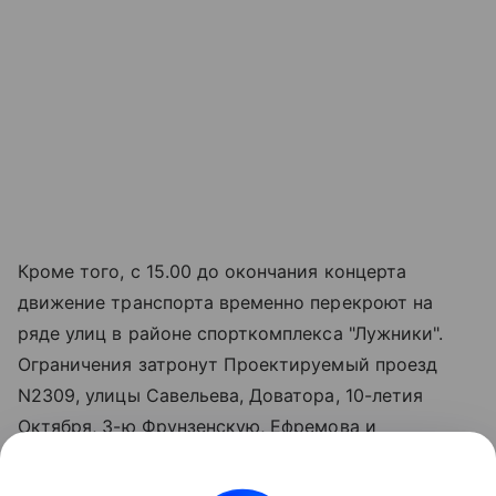
Кроме того, с 15.00 до окончания концерта
движение транспорта временно перекроют на
ряде улиц в районе спорткомплекса "Лужники".
Ограничения затронут Проектируемый проезд
N2309, улицы Савельева, Доватора, 10-летия
Октября, 3-ю Фрунзенскую, Ефремова и
Трубецкую, а также съезд с Хамовнического Вала
на Доватора (с 08.00).