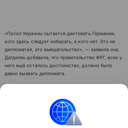
«Посол Украины пытается диктовать Германии,
кого здесь следует избирать, а кого нет. Это не
дипломатия, это вмешательство», — заявила она.
Дагделен добавила, что правительство ФРГ, если у
него ещё осталось достоинство, должно было
давно вызвать дипломата.
Накануне Макеев заявил о существовании в
Германии партий, якобы тесно связанных с
Москвой.
Германия
Украина
Россия
Внешняя поли