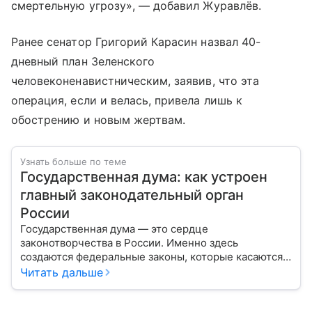
смертельную угрозу», — добавил Журавлёв.
Ранее сенатор Григорий Карасин назвал 40-
дневный план Зеленского
человеконенавистническим, заявив, что эта
операция, если и велась, привела лишь к
обострению и новым жертвам.
Узнать больше по теме
Государственная дума: как устроен
главный законодательный орган
России
Государственная дума — это сердце
законотворчества в России. Именно здесь
создаются федеральные законы, которые касаются
жизни каждого гражданина: от образования и
Читать дальше
медицины до налогов и внешней политики. В статье
разберем, как устроена Дума.