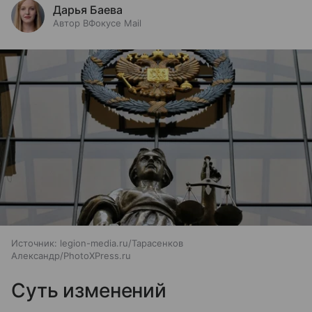
Дарья Баева
Автор ВФокусе Mail
Источник:
legion-media.ru/Тарасенков
Александр/PhotoXPress.ru
Суть изменений