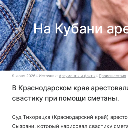
На Кубани ар
9 июня 2026
Источник:
Аргументы и факты
Происшествия
В Краснодарском крае арестовал
свастику при помощи сметаны.
Суд Тихорецка (Краснодарский край) аресто
Сызрани, который нарисовал свастику смет