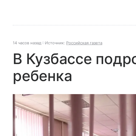
14 часов назад
Источник:
Российская газета
В Кузбассе подр
ребенка