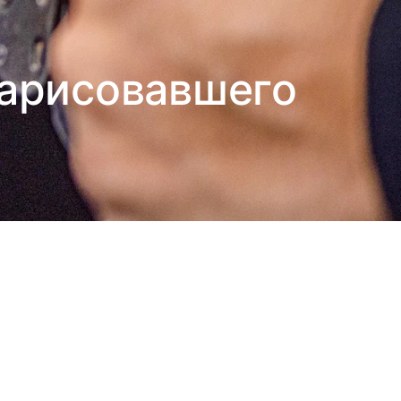
нарисовавшего
й