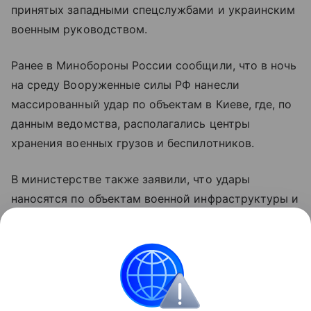
принятых западными спецслужбами и украинским
военным руководством.
Ранее в Минобороны России сообщили, что в ночь
на среду Вооруженные силы РФ нанесли
массированный удар по объектам в Киеве, где, по
данным ведомства, располагались центры
хранения военных грузов и беспилотников.
В министерстве также заявили, что удары
наносятся по объектам военной инфраструктуры и
предприятиям оборонно-промышленного
комплекса Украины с применением высокоточного
оружия и беспилотных летательных аппаратов.
Украина
Финляндия
Россия
Внешняя пол