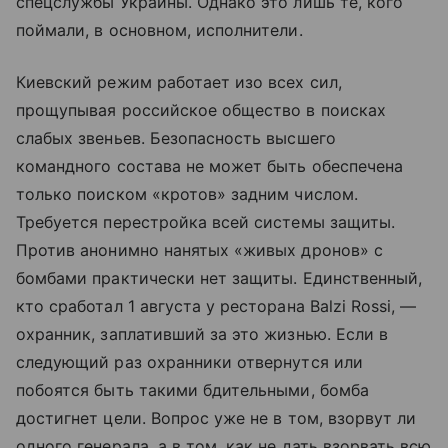
спецслужбы Украины. Однако это лишь те, кого
поймали, в основном, исполнители.
Киевский режим работает изо всех сил,
прощупывая российское общество в поисках
слабых звеньев. Безопасность высшего
командного состава не может быть обеспечена
только поиском «кротов» задним числом.
Требуется перестройка всей системы защиты.
Против анонимно нанятых «живых дронов» с
бомбами практически нет защиты. Единственный,
кто сработал 1 августа у ресторана Balzi Rossi, —
охранник, заплативший за это жизнью. Если в
следующий раз охранники отвернутся или
побоятся быть такими бдительными, бомба
достигнет цели. Вопрос уже не в том, взорвут ли
одного генерала, а в том, как не дать взорвать всю