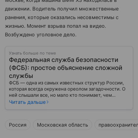
Москве, когда машина BMW X3 находилась в
движении. Водитель получил множественные
ранения, которые оказались несовместимы с
жизнью. Момент взрыва попал на видео.
Возбуждено уголовное дело.
Узнать больше по теме
Федеральная служба безопасности
(ФСБ): простое объяснение сложной
службы
ФСБ — одна из самых известных структур России,
которая всегда окружена ореолом загадочности. О
ней слышали все, но мало кто понимает, чем
именно занимается Федеральная служба
Читать дальше
безопасности, как устроена ее работа, подробнее —
в материале.
Россия
Московская область
правоохраните